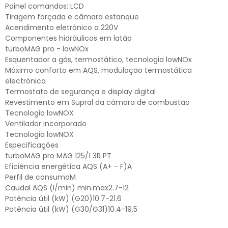
Painel comandos: LCD
Tiragem forçada e câmara estanque
Acendimento eletrónico a 220V
Componentes hidráulicos em latão
turboMAG pro - lowNOx
Esquentador a gás, termostático, tecnologia lowNOx
Máximo conforto em AQS, modulação termostática
electrónica
Termostato de segurança e display digital
Revestimento em Supral da câmara de combustão
Tecnologia lowNOX
Ventilador incorporado
Tecnologia lowNOX
Especificações
turboMAG pro MAG 125/1 3R PT
Eficiência energética AQS (A+ - F)A
Perfil de consumoM
Caudal AQS (l/min) min.max2.7-12
Potência útil (kW) (G20)10.7-21.6
Potência útil (kW) (G30/G31)10.4-19.5