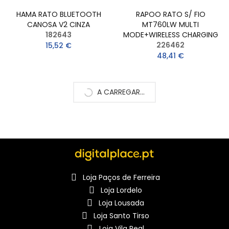
HAMA RATO BLUETOOTH
RAPOO RATO S/ FIO
CANOSA V2 CINZA
MT760LW MULTI
182643
MODE+WIRELESS CHARGING
226462
15,52 €
48,41 €
A CARREGAR...
Loja Paços de Ferreira
Loja Lordelo
Loja Lousada
Loja Santo Tirso
Loja Vila Real