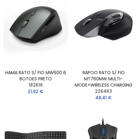
HAMA RATO S/ FIO MW600 6
RAPOO RATO S/ FIO
BOTOES PRETO
MT760MW MULTI-
182616
MODE+WIRELESS CHARGING
226463
21,92 €
48,41 €