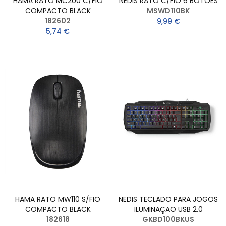
HAMA RATO MC200 C/FIO
NEDIS RATO C/FIO 6 BOTOES
COMPACTO BLACK
MSWD110BK
182602
9,99 €
5,74 €
HAMA RATO MW110 S/FIO
NEDIS TECLADO PARA JOGOS
COMPACTO BLACK
ILUMINAÇAO USB 2.0
182618
GKBD100BKUS