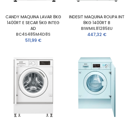
CANDY MAQUINA LAVAR 8KG
INDESIT MAQUINA ROUPA INT
1400RT E SECAR 5KG INTEG
8KG 1400RT B
AD
BIWMIL81285EU
BC4S485M4D8S
447,32 €
511,99 €