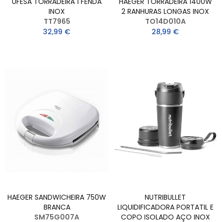
UFESA TORRADEIRA 1 FENDA
HAEGER TORRADEIRA 1400W
INOX
2 RANHURAS LONGAS INOX
TT7965
TO14D010A
32,99 €
28,99 €
HAEGER SANDWICHEIRA 750W
NUTRIBULLET
BRANCA
LIQUIDIFICADORA PORTATIL E
SM75G007A
COPO ISOLADO AÇO INOX