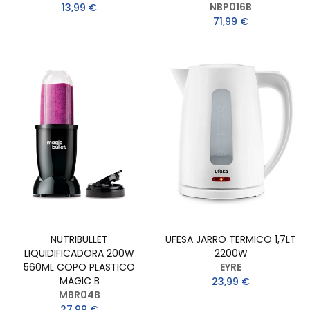
NBP016B
13,99 €
71,99 €
NUTRIBULLET
UFESA JARRO TERMICO 1,7LT
LIQUIDIFICADORA 200W
2200W
560ML COPO PLASTICO
EYRE
MAGIC B
23,99 €
MBR04B
27,99 €