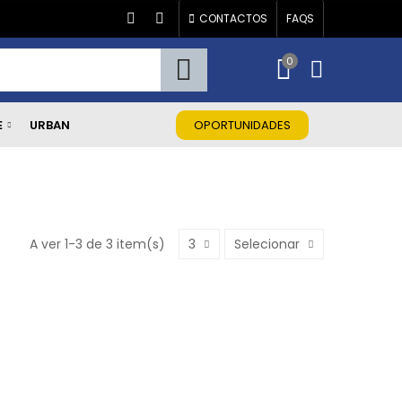
CONTACTOS
FAQS
0
E
URBAN
OPORTUNIDADES
A ver 1-3 de 3 item(s)
3
Selecionar