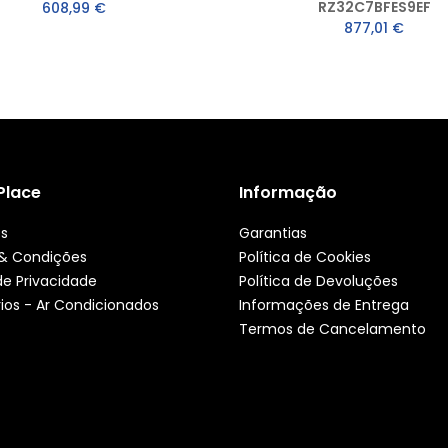
RZ32C7BFES9EF
608,99 €
877,01 €
 Place
Informação
ós
Garantias
& Condições
Política de Cookies
 de Privacidade
Política de Devoluções
ios - Ar Condicionados
Informações de Entrega
Termos de Cancelamento