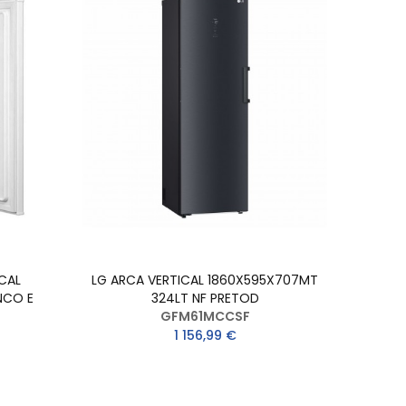
CAL
LG ARCA VERTICAL 1860X595X707MT
NCO E
324LT NF PRETOD
GFM61MCCSF
1 156,99 €