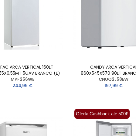
EFAC ARCA VERTICAL 160LT
CANDY ARCA VERTICA
,55X0,55MT 5GAV BRANCO (E)
860X545X570 90LT BRANC
MPF256WE
CNUQ2L58EW
244,99 €
197,99 €
Oferta Cashback até 500€