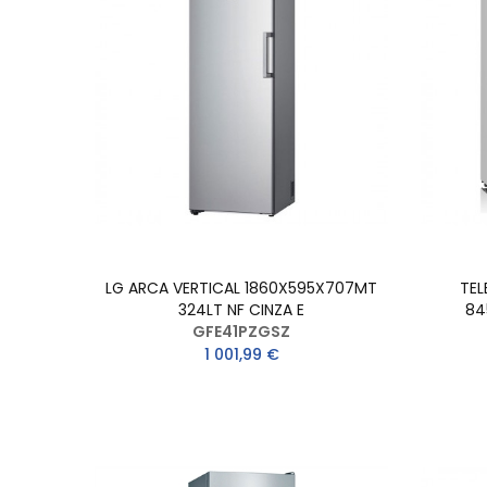
LG ARCA VERTICAL 1860X595X707MT
TEL
324LT NF CINZA E
84
GFE41PZGSZ
1 001,99 €