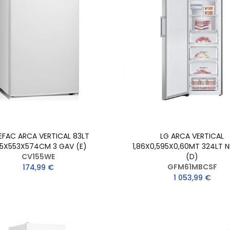
EFAC ARCA VERTICAL 83LT
LG ARCA VERTICAL
5X553X574CM 3 GAV (E)
1,86X0,595X0,60MT 324LT N
CV155WE
(D)
GFM61MBCSF
174,99 €
1 053,99 €