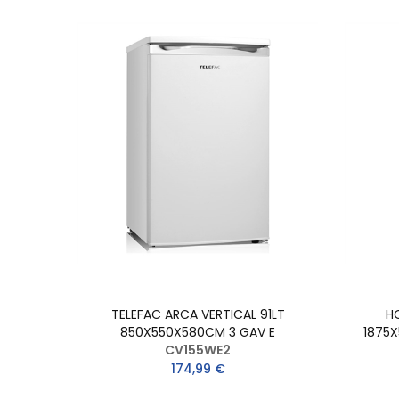
TELEFAC ARCA VERTICAL 91LT
H
850X550X580CM 3 GAV E
1875X
CV155WE2
174,99 €