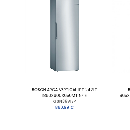
BOSCH ARCA VERTICAL 1PT 242LT
1860X600X650MT NF E
1865
GSN36VIEP
860,99 €