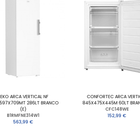
BEKO ARCA VERTICAL NF
CONFORTEC ARCA VERTI
X597X709MT 286LT BRANCO
845X475X445M 60LT BRA
(E)
CFC148WE
B1RMFNE314W1
152,99 €
563,99 €