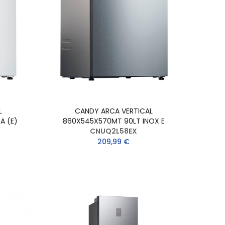
L
CANDY ARCA VERTICAL
A (E)
860X545X570MT 90LT INOX E
CNUQ2L58EX
209,99 €