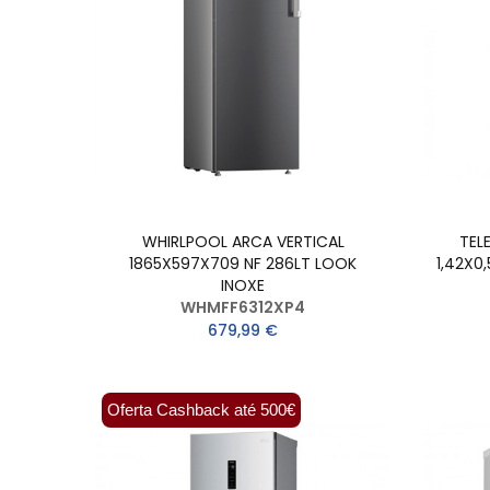
WHIRLPOOL ARCA VERTICAL
TEL
1865X597X709 NF 286LT LOOK
1,42X0
INOXE
WHMFF6312XP4
679,99 €
Oferta Cashback até 500€