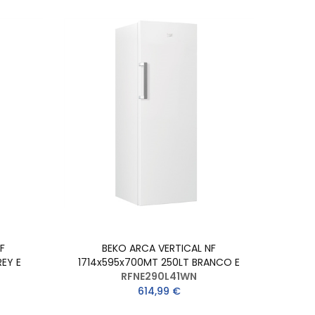
F
BEKO ARCA VERTICAL NF
EY E
1714x595x700MT 250LT BRANCO E
RFNE290L41WN
614,99 €