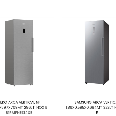
BEKO ARCA VERTICAL NF
SAMSUNG ARCA VERTIC
X597X709MT 286LT INOX E
1,86X0,595X0,694MT 323LT 
B1RMFNE314XB
E