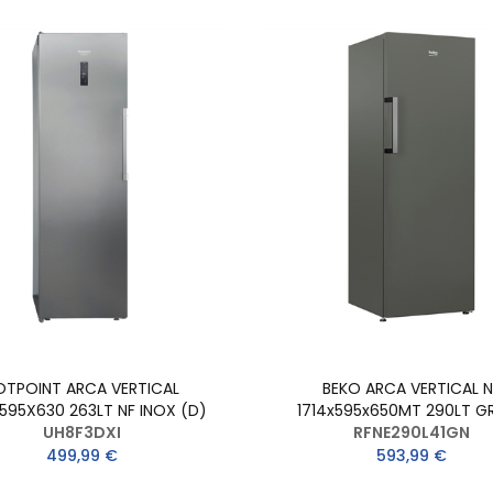
OTPOINT ARCA VERTICAL
BEKO ARCA VERTICAL N
595X630 263LT NF INOX (D)
1714x595x650MT 290LT GR
UH8F3DXI
RFNE290L41GN
499,99 €
593,99 €