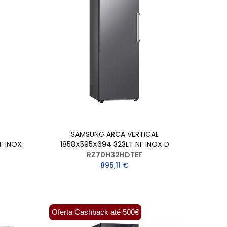
SAMSUNG ARCA VERTICAL
F INOX
1858X595X694 323LT NF INOX D
RZ70H32HDTEF
895,11 €
Oferta Cashback até 500€