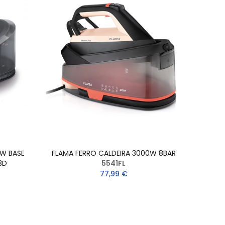
0W BASE
FLAMA FERRO CALDEIRA 3000W 8BAR
3D
5541FL
77,99 €