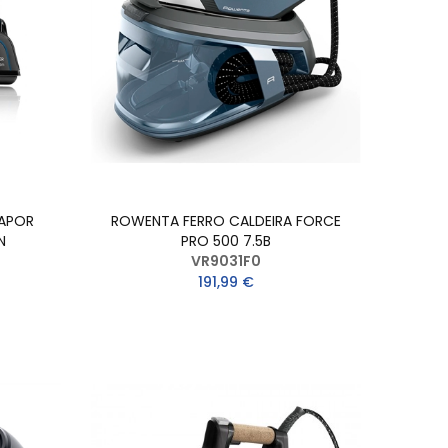
VAPOR
ROWENTA FERRO CALDEIRA FORCE
N
PRO 500 7.5B
VR9031F0
191,99 €