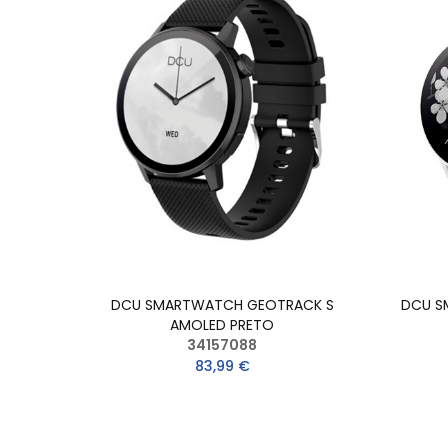
DCU SMARTWATCH GEOTRACK S
DCU S
AMOLED PRETO
34157088
83,99 €