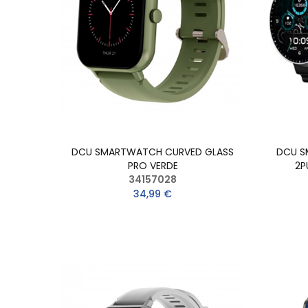
DCU SMARTWATCH CURVED GLASS
DCU S
PRO VERDE
2P
34157028
34,99 €