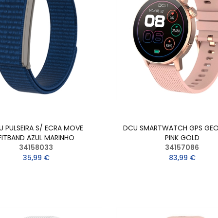
U PULSEIRA S/ ECRA MOVE
DCU SMARTWATCH GPS GE
FITBAND AZUL MARINHO
PINK GOLD
34158033
34157086
35,99 €
83,99 €