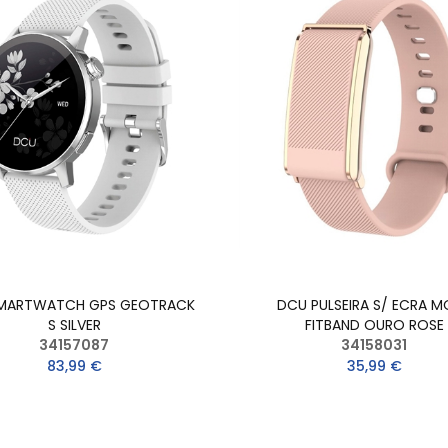
MARTWATCH GPS GEOTRACK
DCU PULSEIRA S/ ECRA M
S SILVER
FITBAND OURO ROSE
34157087
34158031
83,99 €
35,99 €