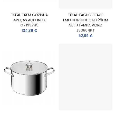
TEFAL TREM COZINHA
TEFAL TACHO SPACE
4PEÇAS AÇO INOX
EMOTION INDUÇAO 28CM
G719S735
9LT +TAMPA VIDRO
E33664PT
134,39 €
52,99 €