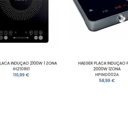
PLACA INDUÇAO 2100W 1 ZONA
HAEGER PLACA INDUÇAO 
IH2108E1
2000W 1ZONA
HPIND002A
110,99 €
58,99 €