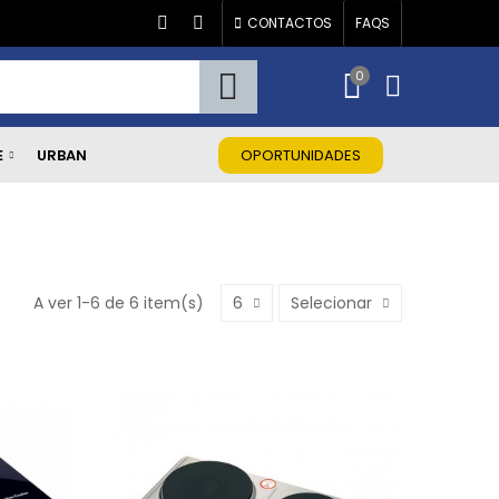
CONTACTOS
FAQS
0
E
URBAN
OPORTUNIDADES
A ver 1-6 de 6 item(s)
6
Selecionar