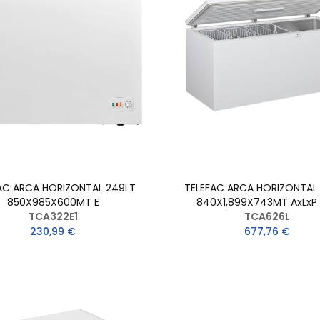
AC ARCA HORIZONTAL 249LT
TELEFAC ARCA HORIZONTAL
850X985X600MT E
840X1,899X743MT AxLxP
TCA322E1
TCA626L
230,99 €
677,76 €