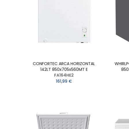
CONFORTEC ARCA HORIZONTAL
WHIRLP
142LT 850x705x560MT E
850
FA164HE2
161,99 €