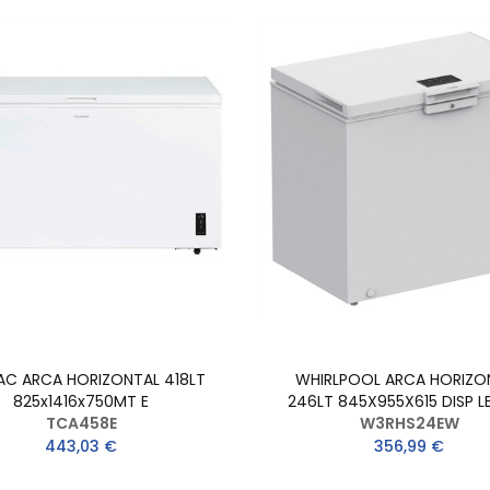
AC ARCA HORIZONTAL 418LT
WHIRLPOOL ARCA HORIZO
825x1416x750MT E
246LT 845X955X615 DISP LE
TCA458E
W3RHS24EW
443,03 €
356,99 €