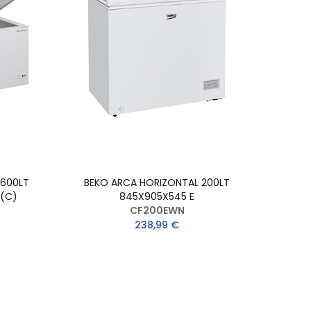
 600LT
BEKO ARCA HORIZONTAL 200LT
 (C)
845X905X545 E
CF200EWN
238,99 €