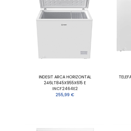
INDESIT ARCA HORIZONTAL
TELEF
246LT845X955X615 E
INCF2464E2
255,99 €