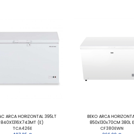
AC ARCA HORIZONTAL 395LT
BEKO ARCA HORIZONT
840X1316X743MT (E)
850x130x70CM 380L 
TCA426E
CF380EWN