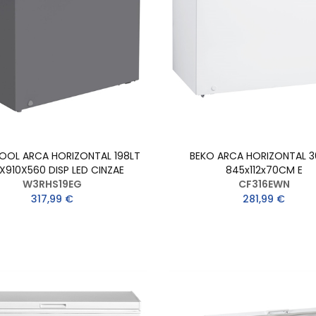
OOL ARCA HORIZONTAL 198LT
BEKO ARCA HORIZONTAL 3
X910X560 DISP LED CINZAE
845x112x70CM E
W3RHS19EG
CF316EWN
317,99 €
281,99 €