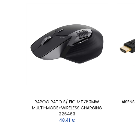
RAPOO RATO S/ FIO MT760MW
AISEN
MULTI-MODE+WIRELESS CHARGING
226463
48,41 €