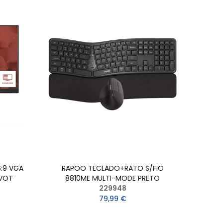
6:9 VGA
RAPOO TECLADO+RATO S/FIO
IVOT
8810ME MULTI-MODE PRETO
229948
79,99 €