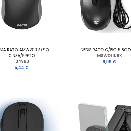
MA RATO AMW200 S/FIO
NEDIS RATO C/FIO 6 BO
CINZA/PRETO
MSWD110BK
134960
9,99 €
5,44 €