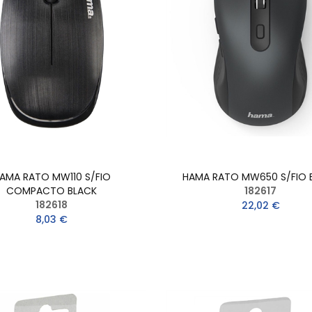
AMA RATO MW110 S/FIO
HAMA RATO MW650 S/FIO 
COMPACTO BLACK
182617
182618
22,02 €
8,03 €