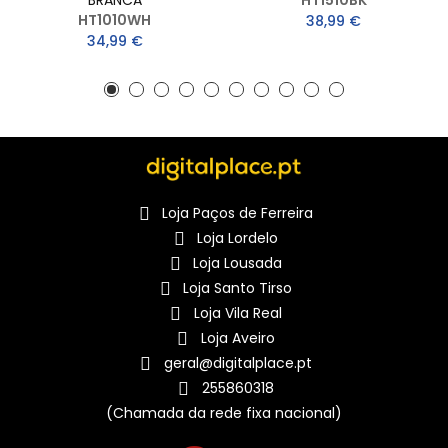
BRANCA
HT1510BK
HT1010WH
38,99 €
34,99 €
Loja Paços de Ferreira
Loja Lordelo
Loja Lousada
Loja Santo Tirso
Loja Vila Real
Loja Aveiro
geral@digitalplace.pt
255860318
(Chamada da rede fixa nacional)