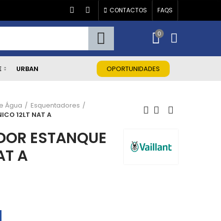
CONTACTOS
FAQS
0
E
URBAN
OPORTUNIDADES
e Água
Esquentadores
ICO 12LT NAT A
DOR ESTANQUE
AT A