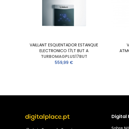
1LT
VAILLANT ESQUENTADOR ESTANQUE
 A
ELECTRONICO 17LT BUT A
ATMO
TURBOMAGPLUS17BUT
559,99 €
Digital
Sobre N