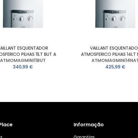
VAILLANT ESQUENTADOR
VAILLANT ESQUENTADO
SFERICO PILHAS 11LT BUT A
ATMOSFERICO PILHAS 14LT 
ATMOMAGMINI11BUT
ATMOMAGMINI14NA
340,99 €
425,99 €
 Place
Informação
ós
Garantias