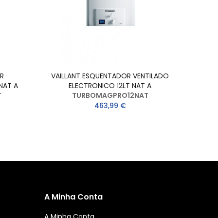
R
VAILLANT ESQUENTADOR VENTILADO
Vail
NAT A
ELECTRONICO 12LT NAT A
T
TURBOMAGPRO12NAT
463,99 €
A Minha Conta
A Minha Conta