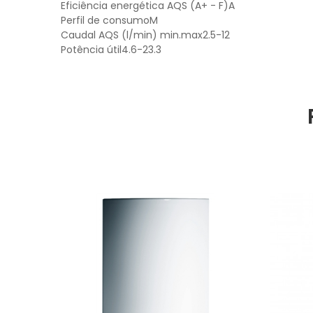
Eficiência energética AQS (A+ - F)A
Perfil de consumoM
Caudal AQS (l/min) min.max2.5-12
Potência útil4.6-23.3