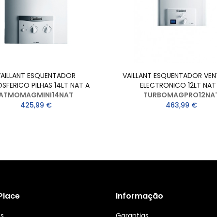
VAILLANT ESQUENTADOR
VAILLANT ESQUENTADOR VEN
SFERICO PILHAS 14LT NAT A
ELECTRONICO 12LT NAT
ATMOMAGMINI14NAT
TURBOMAGPRO12NA
425,99 €
463,99 €
 Place
Informação
ós
Garantias