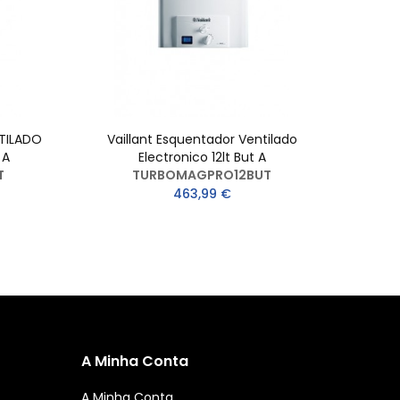
TILADO
Vaillant Esquentador Ventilado
VU
 A
Electronico 12lt But A
EXAU
T
TURBOMAGPRO12BUT
463,99 €
A Minha Conta
A Minha Conta