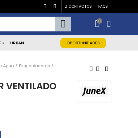
CONTACTOS
FAQS
0
E
URBAN
OPORTUNIDADES
e Água
Esquentadores
R VENTILADO