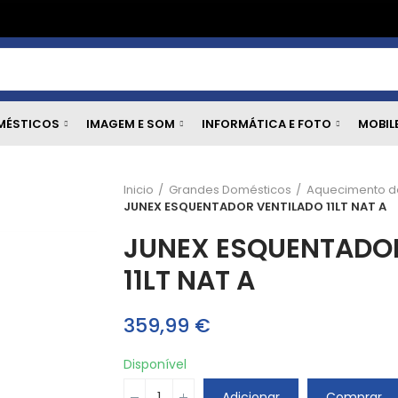
MÉSTICOS
IMAGEM E SOM
INFORMÁTICA E FOTO
MOBIL
Inicio
Grandes Domésticos
Aquecimento d
JUNEX ESQUENTADOR VENTILADO 11LT NAT A
JUNEX ESQUENTADO
11LT NAT A
359,99 €
Disponível
Adicionar
Comprar