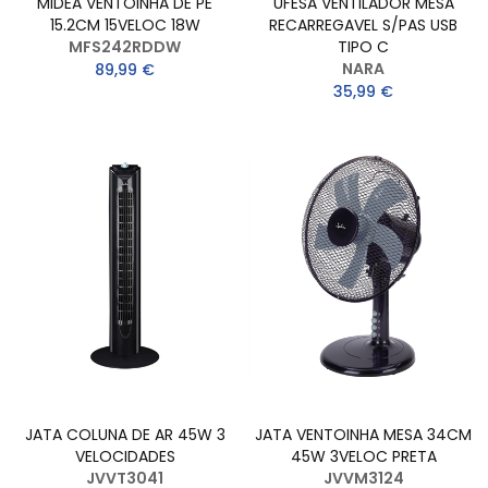
MIDEA VENTOINHA DE PE
UFESA VENTILADOR MESA
15.2CM 15VELOC 18W
RECARREGAVEL S/PAS USB
MFS242RDDW
TIPO C
NARA
89,99 €
35,99 €
JATA COLUNA DE AR 45W 3
JATA VENTOINHA MESA 34CM
VELOCIDADES
45W 3VELOC PRETA
JVVT3041
JVVM3124