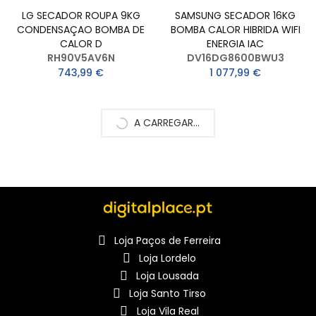
LG SECADOR ROUPA 9KG
SAMSUNG SECADOR 16KG
CONDENSAÇAO BOMBA DE
BOMBA CALOR HIBRIDA WIFI
CALOR D
ENERGIA IAC
RH90V5AV6N
DV16DG8600BWU3
743,99 €
1 077,99 €
A CARREGAR...
Loja Paços de Ferreira
Loja Lordelo
Loja Lousada
Loja Santo Tirso
Loja Vila Real