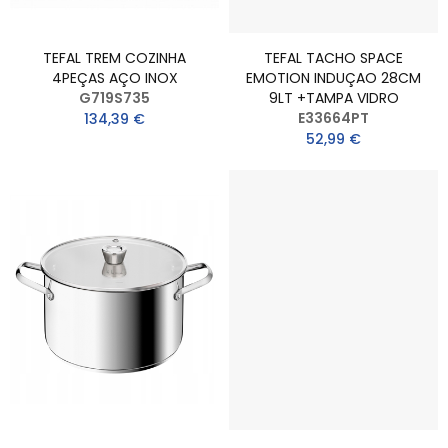
TEFAL TREM COZINHA
TEFAL TACHO SPACE
4PEÇAS AÇO INOX
EMOTION INDUÇAO 28CM
G719S735
9LT +TAMPA VIDRO
E33664PT
134,39 €
52,99 €