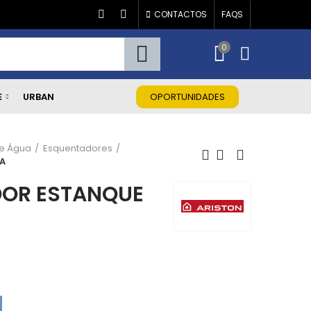
CONTACTOS
FAQS
0
E
URBAN
OPORTUNIDADES
e Água
Esquentadores
 A
DOR ESTANQUE