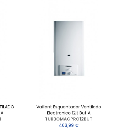
TILADO
Vaillant Esquentador Ventilado
VU
 A
Electronico 12lt But A
EXAU
T
TURBOMAGPRO12BUT
463,99 €