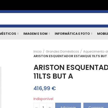
MÉSTICOS
IMAGEM E SOM
INFORMÁTICA E FOTO
MOBIL
Inicio
Grandes Domésticos
Aquecimento d
ARISTON ESQUENTADOR ESTANQUE 11LTS BUT
ARISTON ESQUENTA
11LTS BUT A
416,99 €
Indisponível
Adicionar
Comprar