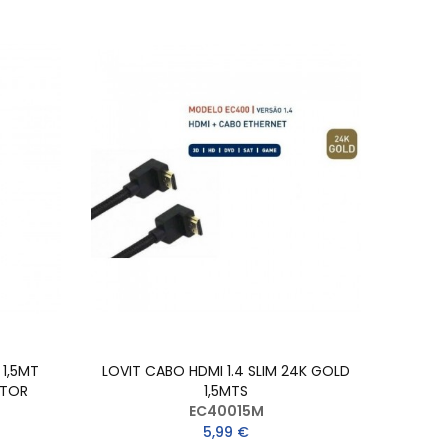
 1,5MT
LOVIT CABO HDMI 1.4 SLIM 24K GOLD
BRENN
PTOR
1,5MTS
EC40015M
5,99 €