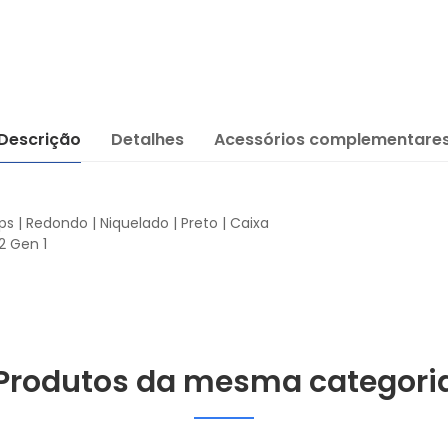
Descrição
Detalhes
Acessórios complementare
s | Redondo | Niquelado | Preto | Caixa
2 Gen 1
Produtos da mesma categori