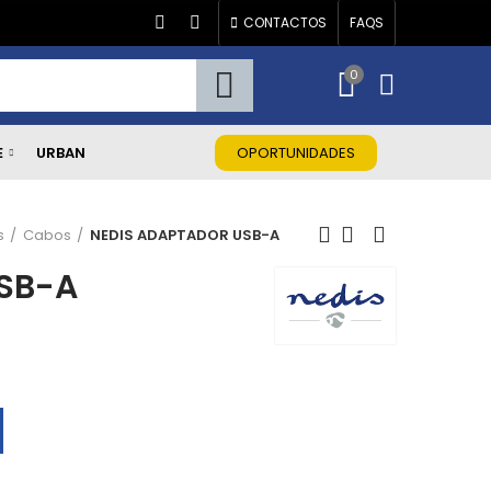
CONTACTOS
FAQS
0
E
URBAN
OPORTUNIDADES
s
Cabos
NEDIS ADAPTADOR USB-A
SB-A