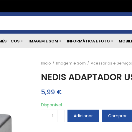
MÉSTICOS
IMAGEM E SOM
INFORMÁTICA E FOTO
MOBIL
Inicio
Imagem e Som
Acessórios e Serviço
NEDIS ADAPTADOR U
5,99 €
Disponível
Adicionar
Comprar