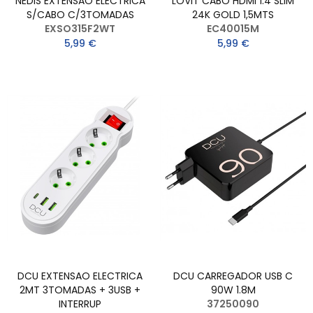
NEDIS EXTENSAO ELECTRICA
LOVIT CABO HDMI 1.4 SLIM
S/CABO C/3TOMADAS
24K GOLD 1,5MTS
EXSO315F2WT
EC40015M
5,99 €
5,99 €
DCU EXTENSAO ELECTRICA
DCU CARREGADOR USB C
2MT 3TOMADAS + 3USB +
90W 1.8M
INTERRUP
37250090