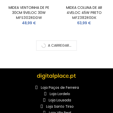
MIDEA VENTOINHA DE PE
MIDEA COLUNA DE AR
30CM 9VELOC 30W
4VELOC 45W PRETO
MFS302RDDW
MFZ382R0DK
48,99 €
63,99 €
A CARREGAR...
Loja Paços de Ferreira
Loja Lordelo
Loja Lousada
Loja Santo Tirso
Loja Vila Real