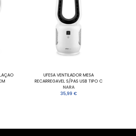
ILAÇAO
UFESA VENTILADOR MESA
MID
2CM
RECARREGAVEL S/PAS USB TIPO C
NARA
35,99 €