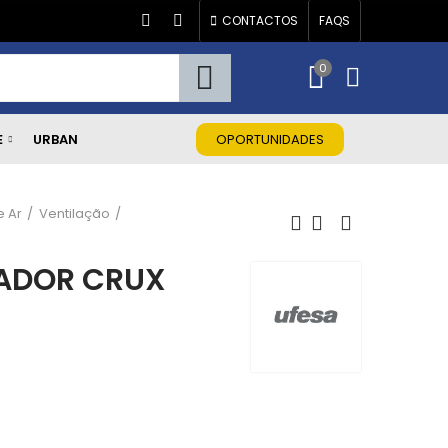
CONTACTOS
FAQS
0
E
URBAN
OPORTUNIDADES
e Ar
Ventilação
LADOR CRUX