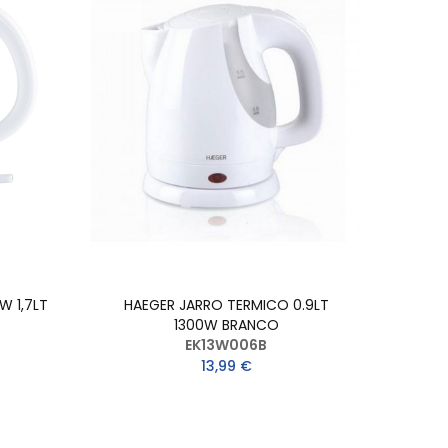
W 1,7LT
HAEGER JARRO TERMICO 0.9LT
1300W BRANCO
EK13W006B
13,99 €