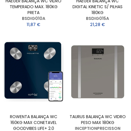
HAEGER BALANÇA WC VIDRO
HAEGER BALANÇA WC
TEMPERADO MAX. 180KG
DIGITAL KINETIC S/ PILHAS
PRETA
180KG
BSDIG010A
BSDIG015A
11,87 €
21,28 €
ROWENTA BALANÇA WC
TAURUS BALANÇA WC VIDRO
160KG MAX CONETAVEL
PESO MAX 180KG
GOODVIBES LIFE+ 2.0
INCEPTIONPRECISSON