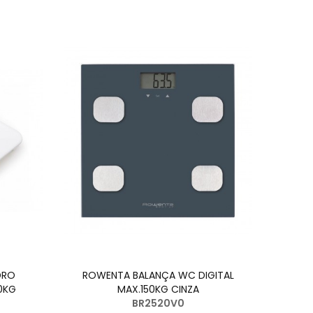
DRO
ROWENTA BALANÇA WC DIGITAL
UFES
0KG
MAX.150KG CINZA
BR2520V0