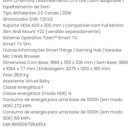
Som Q-Sinfony | Rastreamento OTS Lite | Som Adaptável |
Espelhamento de Som
Tipo Altifalantes 2.0 Canais | 20W
Sintonizador DVB-T2CS2
Suporte VESA 400 x 300 mm | Compatível com Full Motion
Slim Wall Mount Y22 (vendido separadamente)
Sistema Operativo Tizen™ Smart TV
Smart TV Sim
Outras Informações SmartThings | Gaming Hub | Karaoke
Mic | Web Browser
Dimensões Com Base: 1889 x 1133 x 326 mm | Sem Base: 1889
x 1084 x 77 mm | Embalagem: 2075 x 1200 x 180 mm
Peso 28,9 Kg
Assistente Virtual Bixby
Classe energética F
Classe energética (modo HDR) G
Consumo de energia para uma base de 1000h (em modo
HDR) 272 kWh
Consumo de energia para uma base de 1000h (em modo
SDR) 155 kWh
EAN 8806097954934