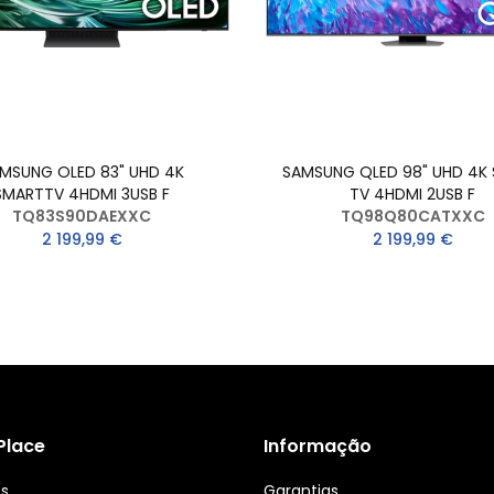
MSUNG OLED 83" UHD 4K
SAMSUNG QLED 98" UHD 4K
SMARTTV 4HDMI 3USB F
TV 4HDMI 2USB F
TQ83S90DAEXXC
TQ98Q80CATXXC
2 199,99 €
2 199,99 €
 Place
Informação
ós
Garantias