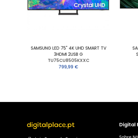
RTTV
SAMSUNG LED 75" 4K UHD SMART TV
SA
3HDMI 2USB G
TU75CU8505KXXC
799,99 €
Digital
Sobre N