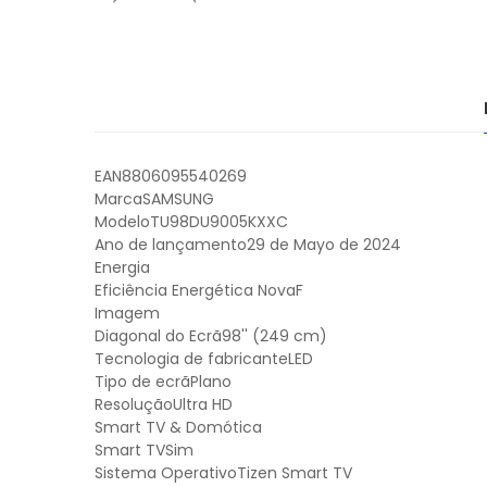
EAN8806095540269
MarcaSAMSUNG
ModeloTU98DU9005KXXC
Ano de lançamento29 de Mayo de 2024
Energia
Eficiência Energética NovaF
Imagem
Diagonal do Ecrã98'' (249 cm)
Tecnologia de fabricanteLED
Tipo de ecrãPlano
ResoluçãoUltra HD
Smart TV & Domótica
Smart TVSim
Sistema OperativoTizen Smart TV