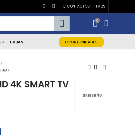
CONTACTOS
FAQS
0
E
URBAN
OPORTUNIDADES
USB F
HD 4K SMART TV