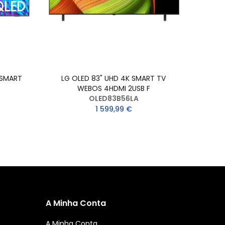
 SMART
LG OLED 83" UHD 4K SMART TV
SAMS
WEBOS 4HDMI 2USB F
OLED83B56LA
1 599,99 €
A Minha Conta
A Minha Conta