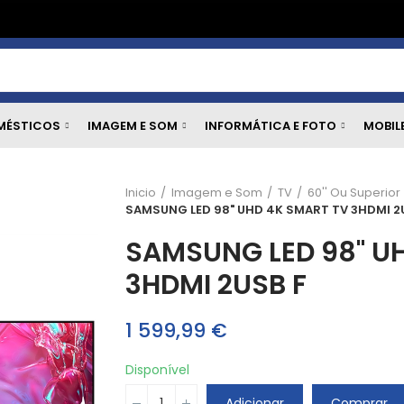
MÉSTICOS
IMAGEM E SOM
INFORMÁTICA E FOTO
MOBIL
Inicio
Imagem e Som
TV
60'' Ou Superior
SAMSUNG LED 98" UHD 4K SMART TV 3HDMI 2
SAMSUNG LED 98" U
3HDMI 2USB F
1 599,99 €
Disponível
Adicionar
Comprar