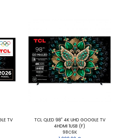
GLE TV
TCL QLED 98" 4K UHD GOOGLE TV
4HDMI 1USB (F)
98C6K