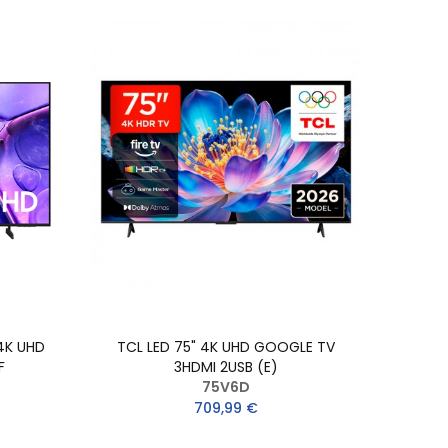
4K UHD
TCL LED 75" 4K UHD GOOGLE TV
F
3HDMI 2USB (E)
75V6D
709,99 €