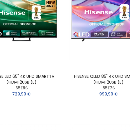
SE LED 65" 4K UHD SMARTTV
HISENSE QLED 85" 4K UHD S
3HDMI 2USB (E)
3HDMI 2USB (E)
65E8S
85E7S
729,99 €
999,99 €