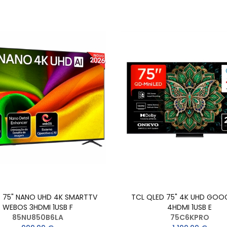
D 75" NANO UHD 4K SMARTTV
TCL QLED 75" 4K UHD GOO
WEBOS 3HDMI 1USB F
4HDMI 1USB E
85NU850B6LA
75C6KPRO