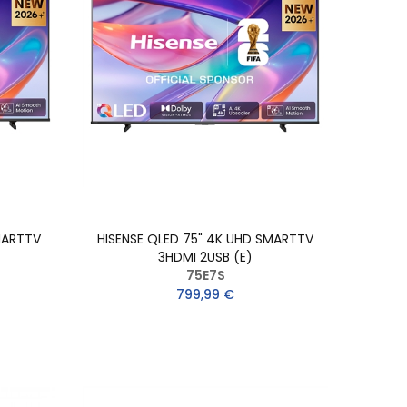
MARTTV
HISENSE QLED 75" 4K UHD SMARTTV
3HDMI 2USB (E)
75E7S
799,99 €