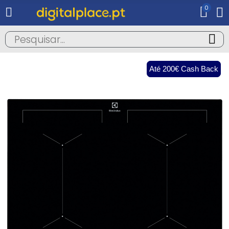
0
Até 200€ Cash Back
Até 200€ Cash Back