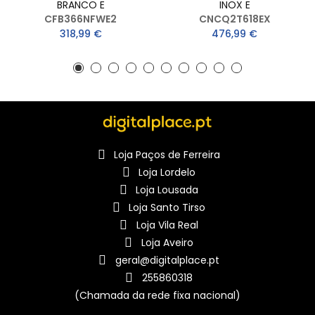
BRANCO E
INOX E
CFB366NFWE2
CNCQ2T618EX
318,99 €
476,99 €
Loja Paços de Ferreira
Loja Lordelo
Loja Lousada
Loja Santo Tirso
Loja Vila Real
Loja Aveiro
geral@digitalplace.pt
255860318
(Chamada da rede fixa nacional)