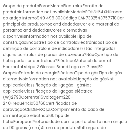
Grupo de produtoFornoMarcaElectroluxFamília do
produtoInformation not availableModeloEOH3H54XNúmero
do artigo interno949 496 303Código EAN7332543757718Cor
principal do produtoInox anti dedadasCor e o material da
portaInox anti dedadasCores alternativas
disponíveisInformation not availableTipo de
construçãoEncastreTipo de controloElectrónicosTipo de
definição de controlo e de indicadoresEstão integrados
alguns controlos de planos de cozedura?NãoQue tipo de
hobs pode ser controlado?EléctricoMaterial da porta1
Horizontal stripe|2 Glasses|Brand Logo on Glass|ER
GraphicEntrada de energiaEléctricaTipo de gásTipo de gás
alternativoInformation not availableLigação do gásNot
applicableClassificação da ligação -gásNot
applicableClassificação da ligação eléctrica
(W)2790Corrente16Voltagem220-
240Frequência50/60Certificados de
aprovaçãoCE|DEMKO|ULComprimento do cabo de
alimentação eléctrica160Tipo de
fichaEuropeanProfundidade com a porta aberta num ângulo
de 90 graus (mm)Altura do produto594Largura do