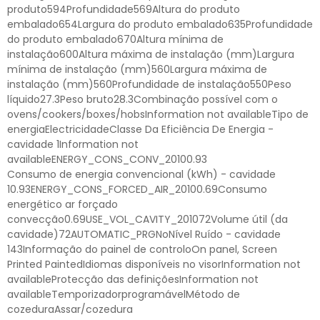
produto594Profundidade569Altura do produto
embalado654Largura do produto embalado635Profundidade
do produto embalado670Altura mínima de
instalação600Altura máxima de instalação (mm)Largura
mínima de instalação (mm)560Largura máxima de
instalação (mm)560Profundidade de instalação550Peso
líquido27.3Peso bruto28.3Combinação possível com o
ovens/cookers/boxes/hobsInformation not availableTipo de
energiaElectricidadeClasse Da Eficiência De Energia -
cavidade 1Information not
availableENERGY_CONS_CONV_20100.93
Consumo de energia convencional (kWh) - cavidade
10.93ENERGY_CONS_FORCED_AIR_20100.69Consumo
energético ar forçado
convecção0.69USE_VOL_CAVITY_201072Volume útil (da
cavidade)72AUTOMATIC_PRGNoNível Ruído - cavidade
143Informação do painel de controloOn panel, Screen
Printed PaintedIdiomas disponíveis no visorInformation not
availableProtecção das definiçõesInformation not
availableTemporizadorprogramávelMétodo de
cozeduraAssar/cozedura