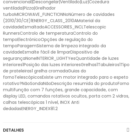
convencional|Descongelar|Ventilado|Luz|Cozedura
ventilada|Pizza|Grelhador
turboMICROWAVE_FUNCTIONNoNúmero de cavidades
(2010/30/CE)1ENERGY_CLASS_2010AMaterial da
cavidadeEsmaltadoACCESSORIES_INCLTelescopic
RunnersControlo de temperaturaControlo do
tempoElectrónicoOpções de regulação do
tempoParagemSistema de limpeza integrado da
cavidadeEsmalte fácil de limparDispositivo de
segurançaNoneINTERIOR_LIGHTYesQuantidade de luzes
interiores1Posição das luzes interioresGrelhas1Tabuleiros1Tipo
de prateleiras1 grelha cromadaGuias do
fornoTelescópicosExiste um motor integrado para o espeto
rotativo?NãoSondaNãoDescrição resumida do produtoForno
multifunção com 7 funções, grande capacidade, com
display LED, comandos rotativos ocultos, porta com 2 vidros,
calhas telescópicas 1 nível, INOX Anti
dedadasENERGY_INDEX81.2
DETALHES