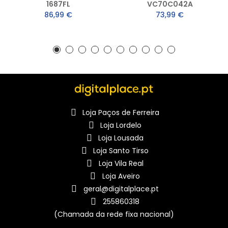
1687FL
VC70C042A
86,99 €
73,99 €
Loja Paços de Ferreira
Loja Lordelo
Loja Lousada
Loja Santo Tirso
Loja Vila Real
Loja Aveiro
geral@digitalplace.pt
255860318
(Chamada da rede fixa nacional)