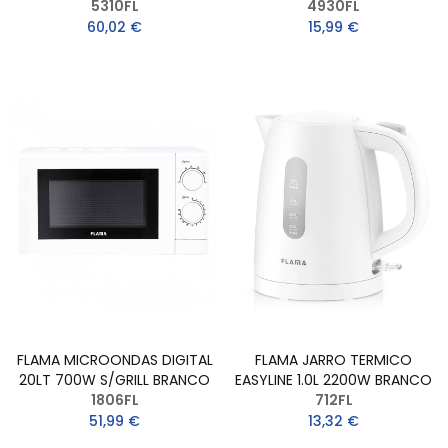
5310FL
4930FL
60,02 €
15,99 €
FLAMA MICROONDAS DIGITAL
FLAMA JARRO TERMICO
20LT 700W S/GRILL BRANCO
EASYLINE 1.0L 2200W BRANCO
1806FL
712FL
51,99 €
13,32 €