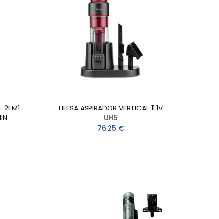
L 2EM1
UFESA ASPIRADOR VERTICAL 11.1V
IN
UH5
76,25 €